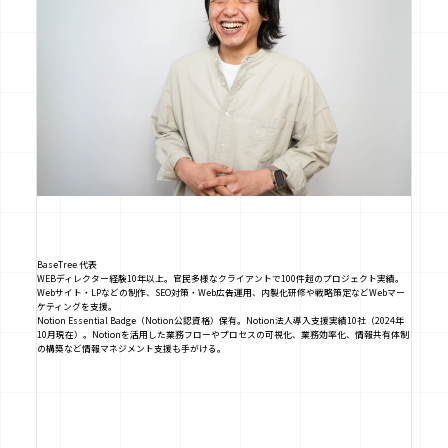
BaseTree 代表
WEBディレクター経験10年以上。官民多様なクライアントで100件超のプロジェクト実績。
Webサイト・LPなどの制作、SEO対策・Web広告運用、内製化研修や戦略策定などWebマー
ケティングを支援。
Notion Essential Badge（Notion公認資格）保有。Notion法人導入支援実績10社（2024年
10月現在）。Notionを活用した業務フローやプロセスの可視化、業務効率化、情報共有体制
の構築など情報マネジメント支援も手がける。
X