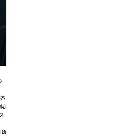
の
内各
初期
ス
判断